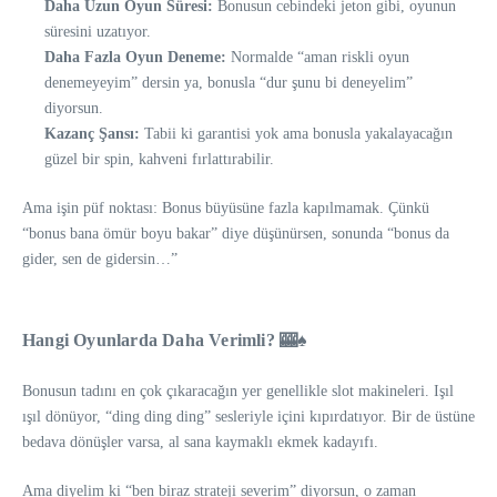
Daha Uzun Oyun Süresi:
Bonusun cebindeki jeton gibi, oyunun
süresini uzatıyor.
Daha Fazla Oyun Deneme:
Normalde “aman riskli oyun
denemeyeyim” dersin ya, bonusla “dur şunu bi deneyelim”
diyorsun.
Kazanç Şansı:
Tabii ki garantisi yok ama bonusla yakalayacağın
güzel bir spin, kahveni fırlattırabilir.
Ama işin püf noktası: Bonus büyüsüne fazla kapılmamak. Çünkü
“bonus bana ömür boyu bakar” diye düşünürsen, sonunda “bonus da
gider, sen de gidersin…”
Hangi Oyunlarda Daha Verimli? 🎰♠️
Bonusun tadını en çok çıkaracağın yer genellikle slot makineleri. Işıl
ışıl dönüyor, “ding ding ding” sesleriyle içini kıpırdatıyor. Bir de üstüne
bedava dönüşler varsa, al sana kaymaklı ekmek kadayıfı.
Ama diyelim ki “ben biraz strateji severim” diyorsun, o zaman