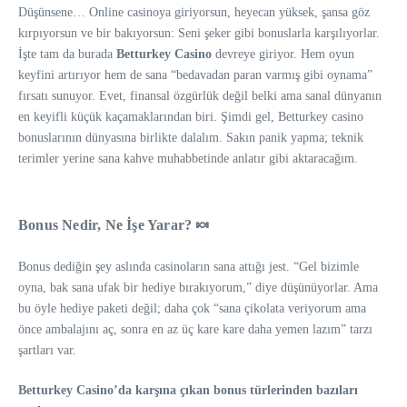
Düşünsene… Online casinoya giriyorsun, heyecan yüksek, şansa göz
kırpıyorsun ve bir bakıyorsun: Seni şeker gibi bonuslarla karşılıyorlar.
İşte tam da burada
Betturkey Casino
devreye giriyor. Hem oyun
keyfini artırıyor hem de sana “bedavadan paran varmış gibi oynama”
fırsatı sunuyor. Evet, finansal özgürlük değil belki ama sanal dünyanın
en keyifli küçük kaçamaklarından biri. Şimdi gel, Betturkey casino
bonuslarının dünyasına birlikte dalalım. Sakın panik yapma; teknik
terimler yerine sana kahve muhabbetinde anlatır gibi aktaracağım.
Bonus Nedir, Ne İşe Yarar? 🍬
Bonus dediğin şey aslında casinoların sana attığı jest. “Gel bizimle
oyna, bak sana ufak bir hediye bırakıyorum,” diye düşünüyorlar. Ama
bu öyle hediye paketi değil; daha çok “sana çikolata veriyorum ama
önce ambalajını aç, sonra en az üç kare kare daha yemen lazım” tarzı
şartları var.
Betturkey Casino’da karşına çıkan bonus türlerinden bazıları