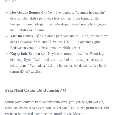
şunlar:
Hoş Geldin Bonusu
🥳 : Yeni üye olanlara, “aramıza hoş geldin”
diye sunulan ekstra para veya free spinler. Tıpkı taşındığında
komşunun sana tatlı getirmesi gibi düşün. Ama burada tatlı gerçek
değil, ekstra oyun şansı.
Yatırım Bonusu
💰 : Hesabına para yatırdın mı? Hop, üstüne biraz
daha ekliyorlar. Yani 100 TL yatırıp 150 TL ile oynamak gibi.
Bedavadan zenginlik hissi, ama kesinlikle geçici.
Kayıp İade Bonusu
😅 : Kaybettin, moralin bozuldu. Betturkey
hemen geliyor: “Üzülme dostum, şu kadarını sana geri vereyim,
tekrar dene.” Yani adeta “üzülme be kanka, bir dahaki sefere belki
şansın döner” tesellisi.
Peki Nasıl Çalışır Bu Bonuslar? ⚙️
Şimdi şöyle oluyor: Para yatırıyorsun veya şartı yerine getiriyorsun,
ardından sistem sana ekstra bonusu veriyor. Tabi ki her justin biber gibi
görünen bonusun da kendine has kuralları var. Mesela: