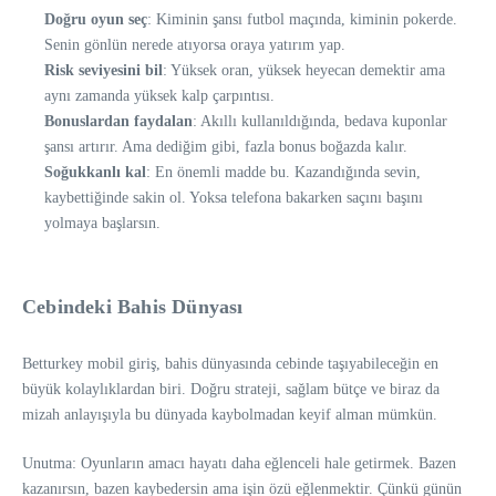
Doğru oyun seç
: Kiminin şansı futbol maçında, kiminin pokerde.
Senin gönlün nerede atıyorsa oraya yatırım yap.
Risk seviyesini bil
: Yüksek oran, yüksek heyecan demektir ama
aynı zamanda yüksek kalp çarpıntısı.
Bonuslardan faydalan
: Akıllı kullanıldığında, bedava kuponlar
şansı artırır. Ama dediğim gibi, fazla bonus boğazda kalır.
Soğukkanlı kal
: En önemli madde bu. Kazandığında sevin,
kaybettiğinde sakin ol. Yoksa telefona bakarken saçını başını
yolmaya başlarsın.
Cebindeki Bahis Dünyası
Betturkey mobil giriş, bahis dünyasında cebinde taşıyabileceğin en
büyük kolaylıklardan biri. Doğru strateji, sağlam bütçe ve biraz da
mizah anlayışıyla bu dünyada kaybolmadan keyif alman mümkün.
Unutma: Oyunların amacı hayatı daha eğlenceli hale getirmek. Bazen
kazanırsın, bazen kaybedersin ama işin özü eğlenmektir. Çünkü günün