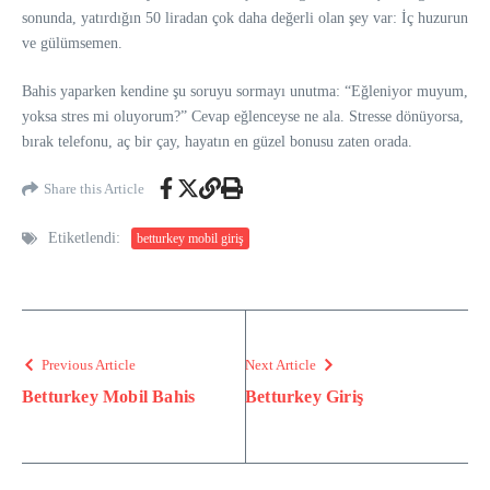
sonunda, yatırdığın 50 liradan çok daha değerli olan şey var: İç huzurun
ve gülümsemen.
Bahis yaparken kendine şu soruyu sormayı unutma: “Eğleniyor muyum,
yoksa stres mi oluyorum?” Cevap eğlenceyse ne ala. Stresse dönüyorsa,
bırak telefonu, aç bir çay, hayatın en güzel bonusu zaten orada.
Share this Article
Etiketlendi:
betturkey mobil giriş
Previous Article
Next Article
Betturkey Mobil Bahis
Betturkey Giriş