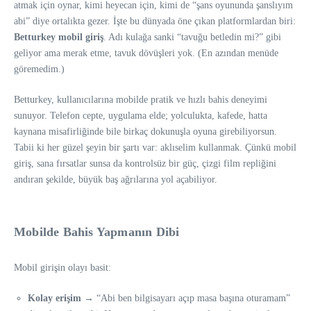
atmak için oynar, kimi heyecan için, kimi de “şans oyununda şanslıyım
abi” diye ortalıkta gezer. İşte bu dünyada öne çıkan platformlardan biri:
Betturkey mobil giriş
. Adı kulağa sanki “tavuğu betledin mi?” gibi
geliyor ama merak etme, tavuk dövüşleri yok. (En azından menüde
göremedim.)
Betturkey, kullanıcılarına mobilde pratik ve hızlı bahis deneyimi
sunuyor. Telefon cepte, uygulama elde; yolculukta, kafede, hatta
kaynana misafirliğinde bile birkaç dokunuşla oyuna girebiliyorsun.
Tabii ki her güzel şeyin bir şartı var: aklıselim kullanmak. Çünkü mobil
giriş, sana fırsatlar sunsa da kontrolsüz bir güç, çizgi film repliğini
andıran şekilde, büyük baş ağrılarına yol açabiliyor.
Mobilde Bahis Yapmanın Dibi
Mobil girişin olayı basit:
Kolay erişim
→ “Abi ben bilgisayarı açıp masa başına oturamam”